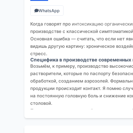
WhatsApp
Когда говорят про
интоксикацию органически
производстве с классической симптоматикой.
Основная ошибка — считать, что если нет явн
видишь другую картину: хроническое воздей
стресс.
Специфика в производстве современных
Возьмём, к примеру, производство высокочи
растворители, которые по паспорту безопасн
обработкой, созданием аэрозолей. Формально
продукции происходит контакт. Я помню случ
на постоянную головную боль и снижение кон
столовой.
Пока не провели детальный хронометраж рабо
Оказалось, что кратковременные, но регуля
разы. Это типичный сценарий, когда оценка
смену, а не по реальному профилю воздейств