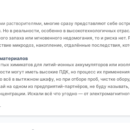
ми растворителями
, многие сразу представляют себе ост
 Но в реальности, особенно в высокотехнологичных отрасл
ого запаха или мгновенного недомогания, то и риска нет.
ствие микродоз, накопление, отдалённые последствия, ко
 материалов
стых химикатов для литий-ионных аккумуляторов или изо
ости могут иметь высокие ПДК, но процесс их применения 
 всё в вытяжном шкафу, но при отборе проб, чистке обору
ай на одном из предприятий-партнёров, не буду называть,
центрации. Искали всё что угодно — от электромагнитног
чего дня и замеры воздуха не в стационарных точках, а 
рные пиковые концентрации паров N-метилпирролидона при
 риска
интоксикации органическими растворителями
провод
ия.