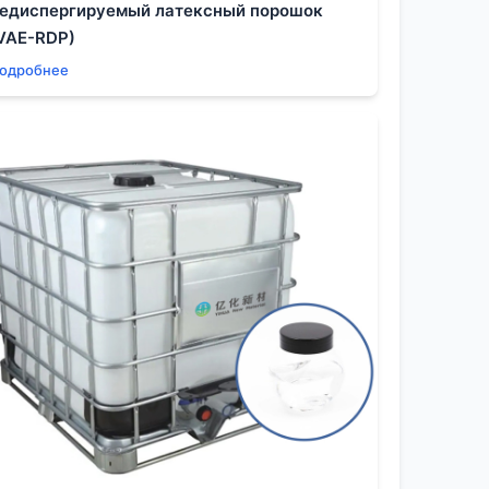
едиспергируемый латексный порошок
Материалы, должны активно участвовать в
VAE-RDP)
одробнее
оборудования, требования к
икация может маскироваться под
на, головокружение — неспецифичны.
н в голове? к концу недели. Стандартный
то раз в неделю проводится регенерация
езопасной, так как проводится под тягой.
ра из шкафа создала разрежение, и часть
путь к хронической
интоксикации
нологических карт. Без тесного контакта с
т не дорогостоящая аналитика крови, а
вые? часы.
 — классика, про которую все всё знают. Но
чему-то привычному, работают без средств