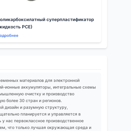
паспорта безопасности, а приложение с
ивка в закрытую систему?, ?чистка
оликарбоксилатный суперпластификатор
заказчика. Когда видишь, что поставщик
жидкость PCE)
ах и пытается их предотвратить. Это и есть
одробнее
сикологии. Это живая, ежедневная
нологического процесса, человеческого
новаций, а от внимания к мелочам, которые
аботы, какими словами написана инструкция.
а, от лаборатории до рабочего места.
ременных материалов для электронной
ий-ионные аккумуляторы, интегральные схемы
омышленную очистку и производство
ю более 30 стран и регионов.
й дизайн и разумную структуру,
ательно планируется и управляется в
 у нас первоклассное производственное
аем, что только лучшая окружающая среда и