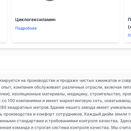
ие адаптивных пакетов документации. Не просто перевод 
иев применения: ?ручная обработка мелких деталей?, ?зал
Циклогексиламин
П
о понимания не только химии, но и прикладных технологий 
(
Подробнее
ь, что он сталкивался с реальными проблемами на объект
П
астворителями
— это не архивная глава из учебника по ток
ания должны постоянно проверяться против реального тех
е большие успехи в её решении приходят не от громких ин
открывают канистру, как проветривают помещение после р
сех, кто участвует в жизненном цикле химического продукт
зируется на производстве и продаже чистых химикатов и сов
опыт, компания обслуживает различные отрасли, включая лит
плеи), изоляционные материалы, медицину, строительство, пр
 со 100 компаниями и имеет маркетинговую сеть, охватывающу
280 квадратных метров.Здание нашего завода имеет уникальны
 производства и комфорт сотрудников. Каждый дюйм земли тщ
енными стандартами и требованиями контроля качества. Здесь
енная команда и строгая система контроля качества. Мы счит