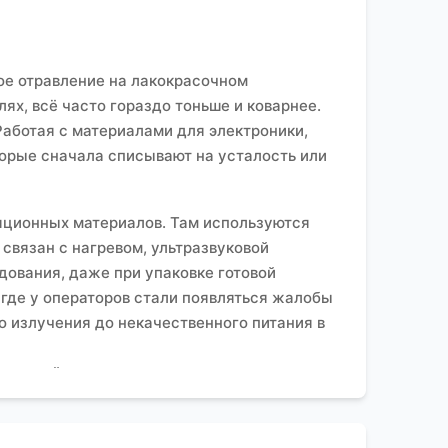
рое отравление на лакокрасочном
ях, всё часто гораздо тоньше и коварнее.
 Работая с материалами для электроники,
торые сначала списывают на усталость или
ляционных материалов. Там используются
связан с нагревом, ультразвуковой
дования, даже при упаковке готовой
 где у операторов стали появляться жалобы
о излучения до некачественного питания в
в личной зоне дыхания оператора.
 заливке в реактор превышали норму в
ится по усреднённым показателям за