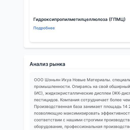
Поэтому эффективная практика — это создан
типовыми risk assessment для разных сценар
Гидроксипропилметилцеллюлоза (ГПМЦ)
оборудования при ТО?. Это требует глубоког
Подробнее
вкладывается в такую детализацию, понимаеш
признак профессионализма в нашей сфере.
В итоге, тема
интоксикации органическими р
практическая задача, где теоретические зн
фактора и даже климатических условий. Самы
Анализ рынка
все привыкли упускать из виду: как именно 
И в этом смысле ответственность лежит на в
ООО Шэньян Ихуа Новые Материалы. специали
промышленности. Опираясь на свой обширный 
(ИС), жидкокристаллические дисплеи (ЖК-дис
пестицидов. Компания сотрудничает более чем
Производственная база занимает площадь 14 
позволяющую максимизировать эффективность
соответствии с нашими строгими производств
оборудование, профессиональная производств