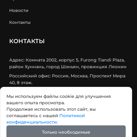
Новости
Контакты
КОНТАКТЫ
Адрес: Комната 2002, корпус 5, Furong Tiandi Plaza,
район Хуннань, город Шэньян, провинция Ляонин
Российский офис: Россия, Москва, Проспект Мира
40, 8 этаж.
Mob/Wechat: +86 18524579984
Мы используем файлы cookie для улучшения
Телефон:
+86-24-31566438
вашего опыта просмотра.
Продолжая использовать этот сайт, вы
Email:
contact@eschemy.com
соглашаетесь с нашей
Политикой
WhatsApp:
+8618524579984
конфиденциальности.
Max:
+7 933 716-75-73
Только необходимые