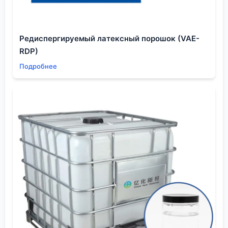
критично, так как ионы металлов могут ?убить?
транзистор.
Был у нас опыт с другим, более дешевым
Редиспергируемый латексный порошок (VAE-
поставщиком. Экономия в пару процентов на
RDP)
килограмме обернулась простоем линии на сутки
Подробнее
из-за повышенного содержания железа в
растворителе. Пришлось полностью промывать
систему, перезапускать. С тех пор считаем не
стоимость килограмма, а стоимость риска. И
наличие у поставщика, как у
ООО Шэньян Ихуа
Новые Материалы
, сети, охватывающей более 30
стран, косвенно говорит о том, что их продукт
проходит проверку в разных лабораториях мира, а
это хороший знак.
Нюансы хранения и применения
Даже самый чистый
диметилацетамид
можно
испортить неправильным хранением. Материал
гигроскопичен, и если хранить его в