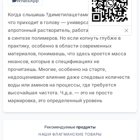
WhatsApp
Когда слышишь ?диметилацетамид ч.д.а.?, первое,
что приходит в голову — универсальный
апротонный растворитель, работающий лошадкой
в синтезе полимеров. Но если копнуть глубже в
практику, особенно в области современных
материалов, понимаешь, что здесь кроется масса
нюансов, которые в спецификациях не
прочитаешь. Многие, особенно на старте,
недооценивают влияние даже следовых количеств
воды или аминов на процессы, где требуется
высочайшая чистота. Ч.д.а. — это не просто
маркировка, это определенный уровень
предсказуемости реакции, особенно критичный в
электронной промышленности.
Опыт и типичные заблуждения
Рекомендуемые
продукты
Раньше мы считали, что главное — это заявленные
НАШИ ФЛАГМАНСКИЕ ТОВАРЫ
99.8% основного вещества. Заказывали у разных