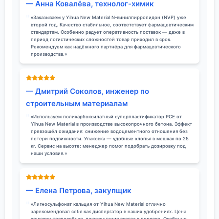
— Анна Ковалёва, технолог-химик
«Заказываем у Yihua New Material N-винилпирролидон (NVP) уже
второй год. Качество стабильное, соответствует фармацевтическим
стандартам. Особенно радует оперативность поставок — даже в
период логистических сложностей товар приходил в срок.
Рекомендуем как надёжного партнёра для фармацевтического
производства.»
— Дмитрий Соколов, инженер по
строительным материалам
«Используем поликарбоксилатный суперпластификатор PCE от
Yihua New Material в производстве высокопрочного бетона. Эффект
превзошёл ожидания: снижение водоцементного отношения без
потери подвижности. Упаковка — удобные хлопья в мешках по 25
кг. Сервис на высоте: менеджер помог подобрать дозировку под
наши условия.»
— Елена Петрова, закупщик
«Лигносульфонат кальция от Yihua New Material отлично
зарекомендовал себя как диспергатор в наших удобрениях. Цена
конкурентоспособная, документация всегда в порядке. Особенно