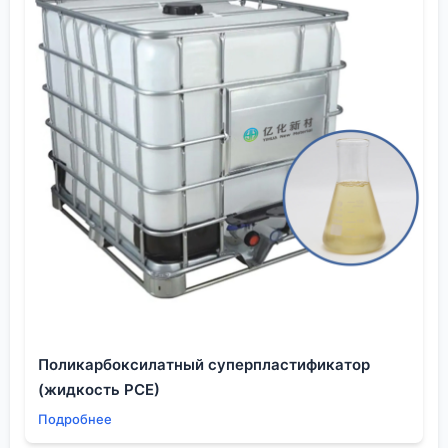
вроде профиля примесей или условий хранения
почти гарантированно выльется в проблемы на
более поздних, дорогостоящих стадиях
производства. Доверять стоит тем, кто сам
погружен в контекст твоей индустрии.
Поликарбоксилатный суперпластификатор
(жидкость PCE)
Подробнее