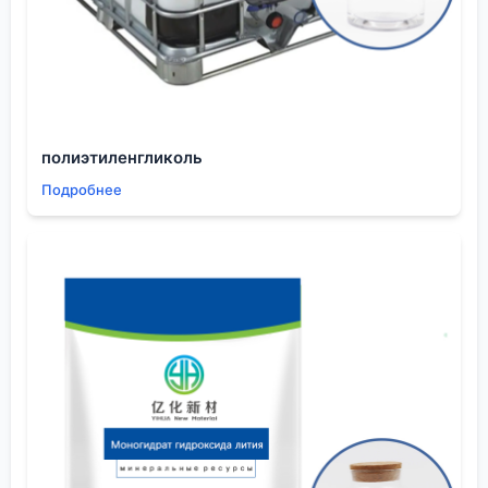
негерметичной таре или часто открывать бочку,
вода наберется быстро. А вода в ДМАА — это не
только риск гидролиза, но и изменение
растворяющей способности. Для процессов, где
важен точный молекулярный вес получаемого
полимера, это фатально.
полиэтиленгликоль
У себя в цехе мы перешли на использование
Подробнее
небольших перезаправляемых контейнеров с
инертным газовой подушкой (азот) для хранения
рабочего запаса. Основная партия стоит в
оригинальной герметичной таре в сухом складе.
Казалось бы, мелочь, но это снизило
вариабельность параметров готовой
полиамидокислоты на 15%. Мелочей в химии
современных материалов не бывает.
Еще один практический момент — работа с
отходами. ДМАА обладает значительной
токсичностью, особенно гепатотоксичностью.