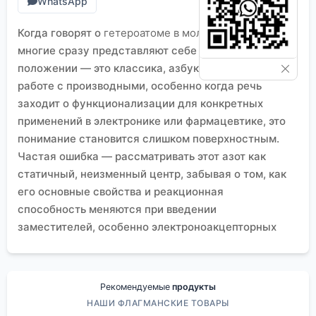
WhatsApp
Когда говорят о
гетероатоме в молекуле пиридина
,
многие сразу представляют себе азот в шестом
положении — это классика, азбука. Но в реальной
работе с производными, особенно когда речь
заходит о функционализации для конкретных
применений в электронике или фармацевтике, это
понимание становится слишком поверхностным.
Частая ошибка — рассматривать этот азот как
статичный, неизменный центр, забывая о том, как
его основные свойства и реакционная
способность меняются при введении
заместителей, особенно электроноакцепторных
или донорных, в разные положения кольца. Это не
просто теоретическая тонкость; от этого
напрямую зависит, скажем, стабильность лиганда
Рекомендуемые
продукты
в каталитической системе или сродство молекулы
НАШИ ФЛАГМАНСКИЕ ТОВАРЫ
к поверхности в материале для ЖК-дисплея.