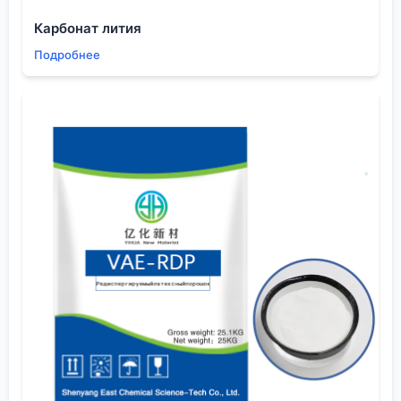
материалах для интегральных схем и литий-
Карбонат лития
ионных аккумуляторов диктует требования на
Подробнее
уровне ppb к металлическим примесям. Поэтому
понимание, как именно
гетероатом
в вашей
молекуле может удерживать эти ионы, переходит
из разряда академического в сугубо
практическое. На их сайте
eschemy.ru
видно, что
спектр отраслей широк, но требования к качеству
химикатов едины — они должны быть
безупречными.
Замена азота: когда классический пиридин не
подходит
Иногда классический пиридиновый азот — это не
решение, а проблема. Его основность может
мешать, или требуется изменить электронную
плотность кольца более радикально. Тогда в игру
вступают аналоги с другими гетероатомами.
Пиримидин — это, по сути, пиридин с