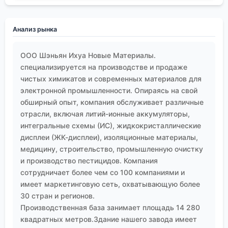
лиганд эффективно работать в катализаторе
кросс-сочетания для синтеза фармацевтических
субстанций, обеспечит ли добавка нужные
Анализ рынка
электронные свойства полимеру для дисплея,
выдержит ли промежуточное соединение жесткие
ООО Шэньян Ихуа Новые Материалы.
условия производства пестицида.
специализируется на производстве и продаже
Компании вроде
ООО Шэньян Ихуа Новые
чистых химикатов и современных материалов для
электронной промышленности. Опираясь на свой
Материалы
, с их широким охватом от электроники
обширный опыт, компания обслуживает различные
до медицины, являются конечными потребителями
отрасли, включая литий-ионные аккумуляторы,
этого глубокого, прикладного понимания. Их
интегральные схемы (ИС), жидкокристаллические
маркетинговая сеть в 30+ странах — это не просто
дисплеи (ЖК-дисплеи), изоляционные материалы,
каналы сбыта, это 30+ различных рынков со
медицину, строительство, промышленную очистку
своими специфическими требованиями и
и производство пестицидов. Компания
регламентами. Пиридиновое производное,
сотрудничает более чем со 100 компаниями и
идеальное для применения в строительном
имеет маркетинговую сеть, охватывающую более
герметике в одном регионе, может быть
30 стран и регионов.
совершенно непригодным для производства ЖК-
Производственная база занимает площадь 14 280
дисплея в другом из-за различий в допустимых
квадратных метров.Здание нашего завода имеет