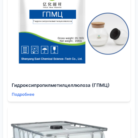
условиях, получалась значительная доля орто-
продукта (к метильной группе) и смолы. Пришлось
снижать температуру, использовать комплекс
нитрующего агента, фактически жертвуя
скоростью ради селективности. Это типичная
ситуация, когда
гетероатом
дирижирует
процессом, и его нельзя игнорировать.
Аналитика и контроль: увидеть неочевидное
Работа с пиридиновыми производными требует
особого подхода к аналитике. ЯМР — наш главный
инструмент, но с пиридинами есть нюансы.
Гидроксипропилметилцеллюлоза (ГПМЦ)
Химические сдвиги протонов в α-положении к
Подробнее
азоту сильно зависят от pH среды, даже от следов
кислоты в растворителе. Можно получить два
разных спектра одной и той же чистой
субстанции, если один раз использовали DMSO-d6
с небольшим количеством воды, а другой раз —
хлороформ-d. Это нужно помнить всегда, особенно