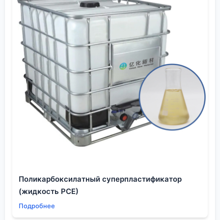
координационно связанной с тем самым азотом.
При использовании материала, скажем, в составе
электролита для литий-ионного аккумулятора (а
компания работает и в этой сфере), такая
связанная вода может быть даже более вредной,
чем свободная. Поэтому карл-фишера иногда
недостаточно, нужен комплексный подход —
может, и КР-спектроскопию подключать. Мелочь?
Нет, это именно та деталь, которая отличает
просто химикат от материала.
Практические выводы и взгляд в сторону
рынка
Так к чему же все это? Понимание роли
гетероатома в молекуле пиридина
— это не
застывшая догма из учебника. Это динамичный
Поликарбоксилатный суперпластификатор
набор принципов, которые применяются каждый
(жидкость PCE)
день при синтезе, очистке, анализе и применении
Подробнее
тысяч тонн веществ. От этого зависит, будет ли