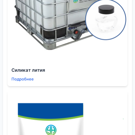
В производстве промежуточных продуктов для
пестицидов (еще одно направление, где активна
компания
ООО Шэньян Ихуа Новые Материалы
)
такие тонкости критичны. Молекула-прекурсор
должна быть не только реакционноспособной в
нужной точке, но и обладать определенной
липофильностью/гидрофильностью,
устойчивостью к гидролизу. Орто-замещенный
пиридиновый фрагмент часто дает эту
Силикат лития
комбинацию свойств. Но при синтезе возникают
Подробнее
сложности: металлирование орто-положения из-
за координации с азотом часто требует очень
специфичных условий, иначе получаешь смесь
изомеров.
Я помню, как мы оптимизировали реакцию
нитрования 2-метилпиридина. Теоретически
нитрование должно идти преимущественно в
пара-положение к азоту. На практике, в жестких