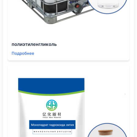
сотрудничество с фармацевтическими
компаниями из портфеля
ООО Шэньян Ихуа Новые
Материалы
) такие изостерические замены —
обычная практика. Молекула на основе пиридина
не проходит метаболические тесты? Пробуем
тиофеновый аналог. Иногда срабатывает, иногда
полиэтиленгликоль
нет — предсказать сложно, но попробовать стоит.
Подробнее
Был у нас опыт с синтезом хелатирующего
лиганда на основе бипиридина, где один из
пиридиновых циклов был заменен на оксазольное
кольцо. Идея была в увеличении жесткости
структуры и изменении донорных свойств для
специфического иона металла. Синтез оказался
на порядок сложнее, выходы скромными. Но
полученный комплекс показал уникальную
селективность. Проект в итоге не пошел в серию
из-за дороговизны сырья, но как
исследовательский кейс очень показателен. Это к