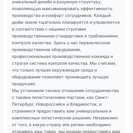
примесях или требованиях к стабильности при
уникальный дизайн и разумную структуру,
позволяющую максимизировать эффективность
хранении в определенном климате.
производства и комфорт сотрудников. Каждый
Поэтому, когда я думаю о пиридине, я вижу не
дюйм земли тщательно планируется и управляется
одну формулу с атомом азота. Я вижу целое
в соответствии с нашими строгими
семейство структур, каждая из которых —
производственными стандартами и требованиями
результат компромисса между теорией,
контроля качества. Здесь у нас первоклассное
синтетической доступностью, экономикой и
производственное оборудование,
конкретными, порой очень жесткими,
профессиональная производственная команда и
требованиями конечного применения. И ключ ко
строгая система контроля качества. Мы считаем,
всему этому — именно в детальном, почти
что только лучшая окружающая среда и
интуитивном понимании того, как ведет себя этот
оборудование позволяют производить лучшую
самый
гетероатом
в реальных, а не идеальных
продукцию.
Мы установили тесные отношения сотрудничества
условиях. Это и есть ремесло, если хотите.
с такими логистическими портами, как Санкт-
Петербург, Новороссийск и Владивосток, и
стремимся предоставить вам универсальные и
комплексные логистические решения. Независимо
от того, в какую страну или регион необходимо
отправить ваш товар, мы можем предоставить вам