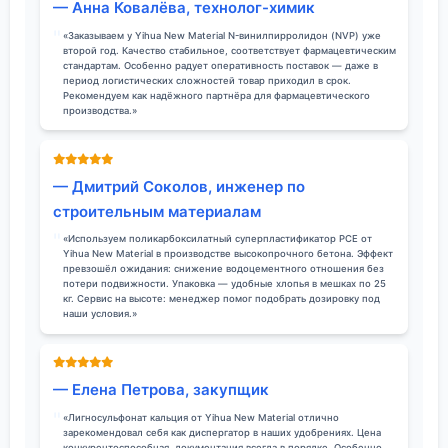
— Анна Ковалёва, технолог-химик
«Заказываем у Yihua New Material N-винилпирролидон (NVP) уже
второй год. Качество стабильное, соответствует фармацевтическим
стандартам. Особенно радует оперативность поставок — даже в
период логистических сложностей товар приходил в срок.
Рекомендуем как надёжного партнёра для фармацевтического
производства.»
— Дмитрий Соколов, инженер по
строительным материалам
«Используем поликарбоксилатный суперпластификатор PCE от
Yihua New Material в производстве высокопрочного бетона. Эффект
превзошёл ожидания: снижение водоцементного отношения без
потери подвижности. Упаковка — удобные хлопья в мешках по 25
кг. Сервис на высоте: менеджер помог подобрать дозировку под
наши условия.»
— Елена Петрова, закупщик
«Лигносульфонат кальция от Yihua New Material отлично
зарекомендовал себя как диспергатор в наших удобрениях. Цена
конкурентоспособная, документация всегда в порядке. Особенно