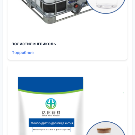
Снабжение и качество: откуда берутся
рабочие растворы
Качество исходного продукта — это половина
успеха. Рынок сейчас насыщен, но и контрафакта
хватает. Работая с разными поставщиками,
обратил внимание на компанию ООО Шэньян Ихуа
полиэтиленгликоль
Новые Материалы. Они, конечно, больше известны
Подробнее
в нише высокочистой химии для электроники, но
их подход к контролю качества сырья впечатляет.
Если уж они для аккумуляторов или ЖК-дисплеев
чистоту выдерживают, то к сельхозхимии,
наверное, требования у них не ниже. На их сайте
https://www.eschemy.ru видно, что география
поставок обширная, более 30 стран. Для меня это
косвенный признак, что с логистикой и
стандартами у них порядок. В нашем деле, где
каждая партия реактивов должна быть
предсказуемой, это важно.