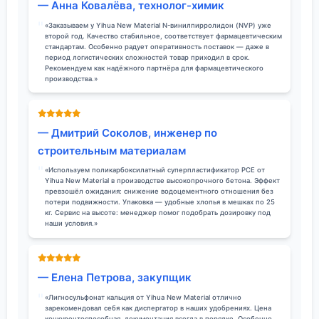
— Анна Ковалёва, технолог-химик
«Заказываем у Yihua New Material N-винилпирролидон (NVP) уже
второй год. Качество стабильное, соответствует фармацевтическим
стандартам. Особенно радует оперативность поставок — даже в
период логистических сложностей товар приходил в срок.
Рекомендуем как надёжного партнёра для фармацевтического
производства.»
— Дмитрий Соколов, инженер по
строительным материалам
«Используем поликарбоксилатный суперпластификатор PCE от
Yihua New Material в производстве высокопрочного бетона. Эффект
превзошёл ожидания: снижение водоцементного отношения без
потери подвижности. Упаковка — удобные хлопья в мешках по 25
кг. Сервис на высоте: менеджер помог подобрать дозировку под
наши условия.»
— Елена Петрова, закупщик
«Лигносульфонат кальция от Yihua New Material отлично
зарекомендовал себя как диспергатор в наших удобрениях. Цена
конкурентоспособная, документация всегда в порядке. Особенно