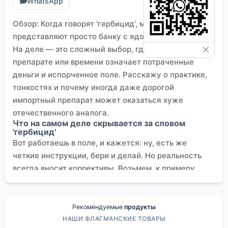
WhatsApp
Обзор: Когда говорят 'гербицид', многие
представляют просто банку с ядом для сорняков.
На деле — это сложный выбор, где ошибка в дозе,
препарате или времени означает потраченные
деньги и испорченное поле. Расскажу о практике,
тонкостях и почему иногда даже дорогой
импортный препарат может оказаться хуже
отечественного аналога.
Что на самом деле скрывается за словом
'гербицид'
Вот работаешь в поле, и кажется: ну, есть же
четкие инструкции, бери и делай. Но реальность
всегда вносит коррективы. Возьмем, к примеру,
глифосат. Все его знают, это как хлеб в
растениеводстве. Но мало кто из начинающих
агрономов сразу понимает, что его эффективность
Рекомендуемые
продукты
против многолетних корневищных сорняков вроде
НАШИ ФЛАГМАНСКИЕ ТОВАРЫ