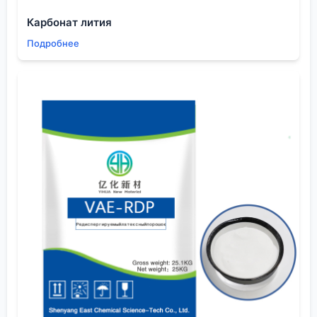
гербицидами. Вроде все просто: внес под
Карбонат лития
предпосевную культивацию, и жди чистых
Подробнее
всходов. Но все упирается в влажность. Был у
меня сезон засушливый, внесли тот же прометрин
под подсолнечник. Дождей не было неделю. Что
получили? Неравномерную, пятнистую защиту.
Где-то почва была хоть немного влажной —
сработало, где-то пыль — нет. Сорняки взошли
очагами, пришлось потом дорогим
постэмерджансом дорабатывать, да еще и риск
фитотоксичности для культуры. Теперь всегда
смотрю прогноз осадков как на главный фактор
для почвенников.
Еще одна частая ошибка — смешивание в одной
бочке. Баковые смеси — это искусство. Не все
препараты дружат между собой, не все с
удобрениями. Пытался как-то сэкономить время и
смешать феноксапроп-П-этил (против злаковых) с