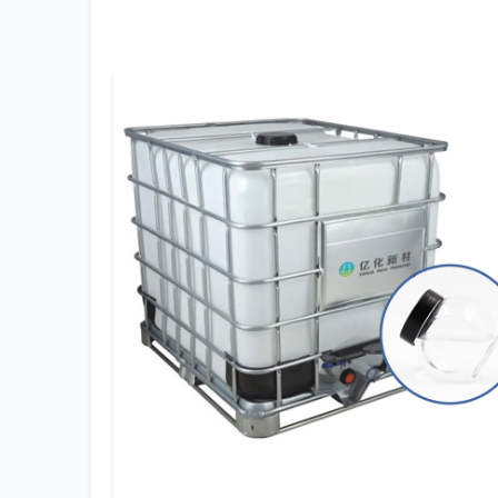
Поэтому, когда я вижу сайт, например,
ООО Ш
на то, как компания описывает свою систему
(ИС, ЖК-дисплеи) — это серьезный сигнал. Т
может соответствовать таким требованиям, 
запас по стабильности.
Технологические нюансы: между теорией
Сам процесс синтеза — это не просто следо
Можно получить нужное среднее значение ги
свойствах при переработке. На одном из пр
именно в ?хвостах? распределения — неболь
приоритете.
Здесь критически важна калибровка и режимы
Часто на заводах с устаревшим оборудовани
что бьет по экономике. Современный подход 
такой подход позволяет компании
ООО Шэнья
и медицина.
Еще один момент — это очистка и финишная 
последующих процессов у клиента. Мы как-