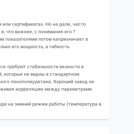
 или сертификатах. Но на деле, часто
и, что важнее, с понимания его ?
ми показателями потом капризничает в
лько его мощность, а гибкость
се требуют стабильности вязкости и
й, которые не видны в стандартном
чного пенополиуретана. Хороший завод не
слеживая корреляцию между параметрами
оде на зимний режим работы (температура в
ь, что температурный режим хранения сырья
тно разрабатывать протокол приемки с
й, когда качество полиэфирполиола