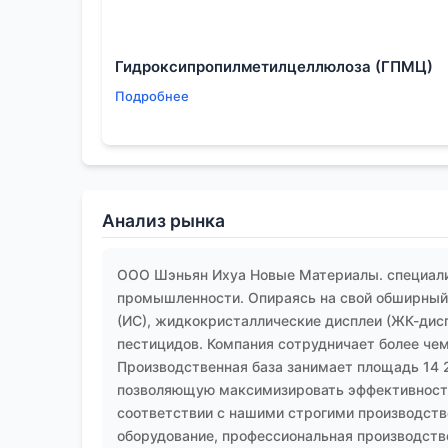
стоит реальный, а не бумажный, технологич
Поэтому выбор поставщика — это всегда взгля
Гидроксипропилметилцеллюлоза (ГПМЦ)
проблемы и какие детали контролирует поми
Подробнее
Анализ рынка
ООО Шэньян Ихуа Новые Материалы. специали
промышленности. Опираясь на свой обширный 
(ИС), жидкокристаллические дисплеи (ЖК-дис
пестицидов. Компания сотрудничает более чем
Производственная база занимает площадь 14 
позволяющую максимизировать эффективность
соответствии с нашими строгими производств
оборудование, профессиональная производств