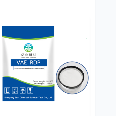
сначала смотрю не на раздел ?Продукция?, а
ециализация на материалах для электроники
чем во многих других отраслях. Если завод
скорее всего, будут иметь очень хороший
ль молекулярно-массового распределения.
ом широким, это скажется на реологических
композиции при наполнении. Проблема была
рный анализ не всегда улавливал в
ияет на кинетику и, в итоге, на структуру.
ого процесса или дополнительных стадий,
ективы в реальном времени. Думаю, именно
 сегментах, как литий-ионные аккумуляторы
 — все это может быть ядом для
ресс-формы начали преждевременно