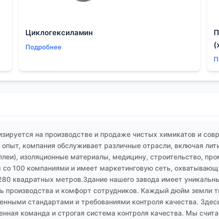
еский процесс.
д вглубь его практики. Не на красивые графики в презент
Циклогексиламин
П
мо основных спецификаций. Вот где и кроется разница.
(
Подробнее
П
зируется на производстве и продаже чистых химикатов и сов
опыт, компания обслуживает различные отрасли, включая лит
плеи), изоляционные материалы, медицину, строительство, пр
 со 100 компаниями и имеет маркетинговую сеть, охватывающу
280 квадратных метров.Здание нашего завода имеет уникальны
 производства и комфорт сотрудников. Каждый дюйм земли тщ
енными стандартами и требованиями контроля качества. Здесь
енная команда и строгая система контроля качества. Мы счит