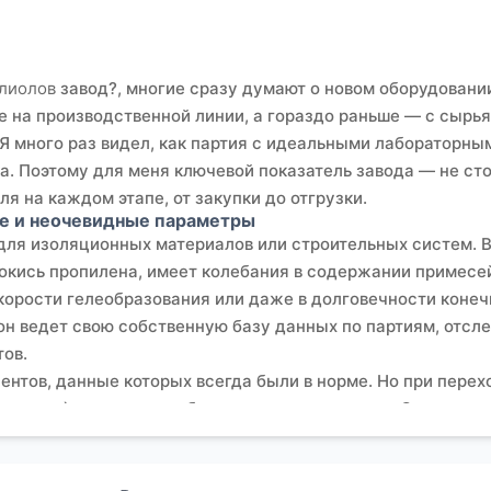
олиолов
завод?, многие сразу думают о новом оборудовании
е на производственной линии, а гораздо раньше — с сырья 
 Я много раз видел, как партия с идеальными лабораторны
а. Поэтому для меня ключевой показатель завода — не сто
я на каждом этапе, от закупки до отгрузки.
ье и неочевидные параметры
 для изоляционных материалов или строительных систем. В
 окись пропилена, имеет колебания в содержании примесе
скорости гелеобразования или даже в долговечности коне
 он ведет свою собственную базу данных по партиям, от
ов.
ентов, данные которых всегда были в норме. Но при перех
го падала) начались проблемы с однородностью. Оказалос
то влияло на его начальную активность. Пришлось совмес
пособность? в модельных условиях. Это тот самый случа