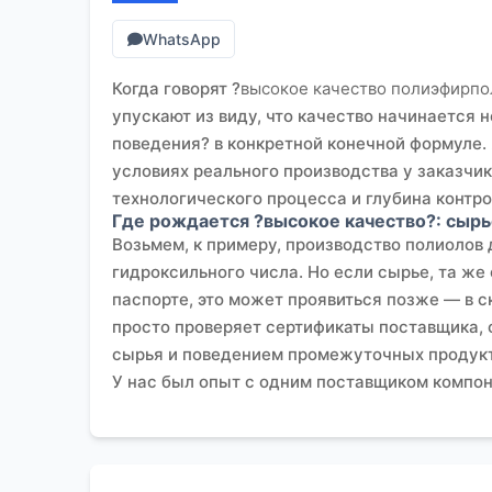
WhatsApp
Когда говорят ?
высокое качество полиэфирп
упускают из виду, что качество начинается н
поведения? в конкретной конечной формуле.
условиях реального производства у заказчик
технологического процесса и глубина контрол
Где рождается ?высокое качество?: сыр
Возьмем, к примеру, производство полиолов
гидроксильного числа. Но если сырье, та же
паспорте, это может проявиться позже — в 
просто проверяет сертификаты поставщика,
сырья и поведением промежуточных продукт
У нас был опыт с одним поставщиком компон
цехе, хоть и контролируемая, все же немно
у поставщика не был достаточно стабилен, ч
дополнительными тестами на ?реакционную с
определяется задолго до его синтеза.