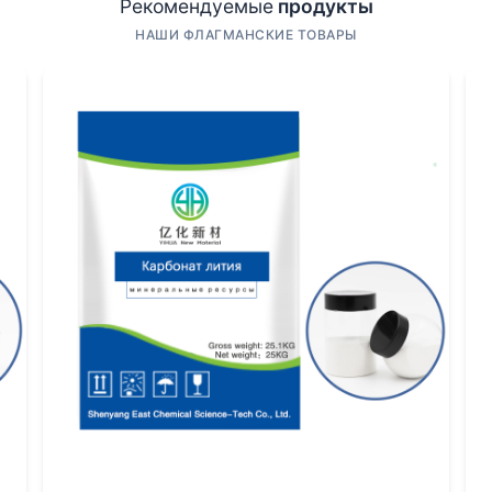
Рекомендуемые
продукты
эньян Ихуа Новые Материалы
(https://www.eschemy.ru), я 
НАШИ ФЛАГМАНСКИЕ ТОВАРЫ
 контроля качества и логистики сырья. Их заявленная сп
ам допуски по чистоте и стабильности на порядки строже, 
то его
полиэфирполиолы
для строительства или изоляции, 
 и практикой
вание рецепту. Это постоянный баланс. Например, контро
дроксильного числа, но если распределение будет слишк
оектов мы долго не могли добиться стабильной текучести 
шой доле высокомолекулярных фракций, которые лаборато
 работы реактора. Перемешивание, теплоотвод — все это вл
ем эту проблему пытаются решить за счет более длительн
— это точный in-line контроль, позволяющий вносить корр
н Ихуа Новые Материалы
работать в столь требовательных
обработка. Остаточные катализаторы, летучие компоненты
то получили жалобу от производителя эластомеров: их п