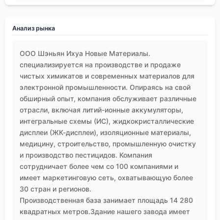
пришла рекламация — активность упала.
Разбирались: оказалось, на складе не было
Анализ рынка
кондиционирования, температура поднималась
выше 35°C, а влажность была под 90%. В таких
ООО Шэньян Ихуа Новые Материалы.
условиях даже через барьерный слой
специализируется на производстве и продаже
происходило постепенное поглощение влаги, что
чистых химикатов и современных материалов для
привело к частичной гидролизе компонентов.
электронной промышленности. Опираясь на свой
После этого случая для подобных регионов стали
обширный опыт, компания обслуживает различные
предлагать дополнительную герметизацию и
отрасли, включая литий-ионные аккумуляторы,
рекомендации по хранению, а в некоторых случаях
интегральные схемы (ИС), жидкокристаллические
— переходить на более гидролитически стойкие
дисплеи (ЖК-дисплеи), изоляционные материалы,
формы.
медицину, строительство, промышленную очистку
Неудачи тоже были, и они поучительны. Был
и производство пестицидов. Компания
проект по разработке специального состава для
сотрудничает более чем со 100 компаниями и
медицинских силиконов. Использовали
имеет маркетинговую сеть, охватывающую более
30 стран и регионов.
платиновый катализатор как
вулканизирующий
Производственная база занимает площадь 14 280
агент
для реакции гидросилилирования. Всё шло
квадратных метров.Здание нашего завода имеет
хорошо, пока не попробовали наносить смесь