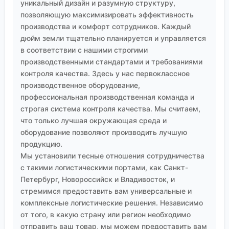
уникальный дизайн и разумную структуру,
методом литья под давлением. В какой-то момент
позволяющую максимизировать эффективность
изделия начали выходить с ?рыбьими глазами? —
производства и комфорт сотрудников. Каждый
мелкими неотверждёнными включениями. Долго
дюйм земли тщательно планируется и управляется
искали причину: и сырьё проверяли, и
в соответствии с нашими строгими
оборудование. В конце концов выяснилось, что в
производственными стандартами и требованиями
цехе использовали сжатый воздух от общей линии,
контроля качества. Здесь у нас первоклассное
которая также обслуживала участок
производственное оборудование,
механической обработки, и в воздухе
профессиональная производственная команда и
присутствовали микрокапли смазочно-
строгая система контроля качества. Мы считаем,
что только лучшая окружающая среда и
охлаждающей жидкости на основе некоторых
оборудование позволяют производить лучшую
аминов. Эти амины, попав в силиконовую смесь,
продукцию.
выступали ядами для катализатора платины,
Мы установили тесные отношения сотрудничества
локально дезактивируя его. Проблему решили
с такими логистическими портами, как Санкт-
установкой дополнительных фильтров на
Петербург, Новороссийск и Владивосток, и
воздушную линию. Этот случай наглядно показал,
стремимся предоставить вам универсальные и
что для высокочувствительных систем
комплексные логистические решения. Независимо
вулканизации чистота процесса — это не только
от того, в какую страну или регион необходимо
чистота сырья, но и чистота всего окружающего
отправить ваш товар, мы можем предоставить вам