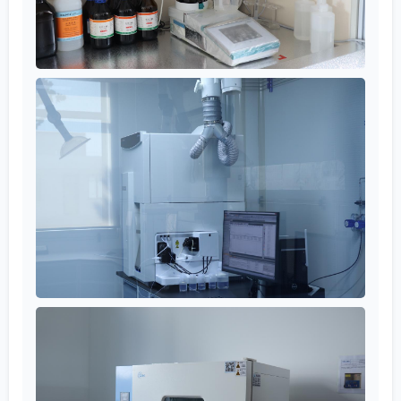
сетка деструктурировалась. Пероксидные
системы давали более стабильную сетку, но
материал получался слишком жёстким. В итоге,
после нескольких итераций, пришли к гибридной
системе: за основу взяли пероксид, но добавили
небольшое количество коагента на основе силана,
который, с одной стороны, участвовал в
вулканизации, а с другой — улучшал связь между
полимерной матрицей и теплопроводящим
наполнителем. Это не было решением из учебника,
это был именно практический компромисс,
рождённый в ходе испытаний. И такой подход,
думаю, близок компаниям, которые, как
ООО
Шэньян Ихуа Новые Материалы
, работают на стыке
разных технологий и отраслей, где готовых
решений часто просто нет.
Заключительные мысли: агент как часть
процесса
Подводя черту, хочется сказать, что