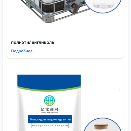
Взаимодействие с другими компонентами
смеси
Здесь кроется, пожалуй, 80% всех неочевидных
проблем.
Вулканизирующий агент
— не
самостоятельный игрок, его эффективность
сильно зависит от наполнителей, пластификаторов,
полиэтиленгликоль
даже от влажности сырья. Возьмём, к примеру,
Подробнее
силикатные наполнители, которые часто
используются для придания определённых
механических свойств. Они могут иметь щелочную
поверхность, которая для некоторых серных
систем действует как неконтролируемый
активатор, ускоряя процесс до того, как смесь
равномерно распределится по пресс-форме. В
одном из проектов по строительным мембранам
это привело к тому, что на поверхности готового
листа появлялись ?сырые? пятна — места, где
вулканизация прошла не полностью из-за