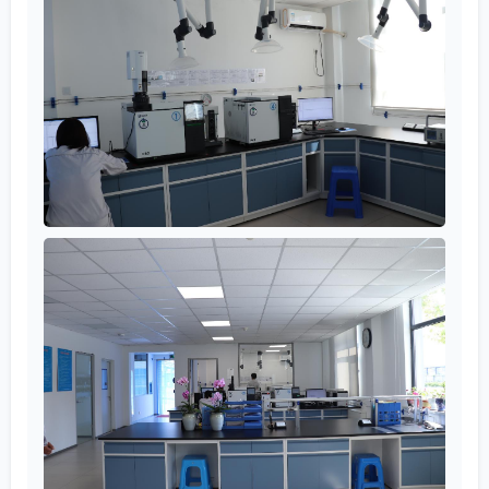
чистоты. Поставщик, который сам глубоко
погружён в тему, может предоставить не только
сертификат анализа, но и рекомендации по его
введению в смесь, чтобы минимизировать контакт
с возможными загрязнителями из оборудования.
Сотрудничество с компанией, которая
обслуживает такие разные отрасли, от литий-
ионных аккумуляторов до строительства, требует
от неё и от её партнёров по поставкам гибкости.
Один и тот же тип агента, скажем, DCP
(дикумилпероксид), для аккумулятора и для
строительной герметизации — это, по сути, два
разных продукта с точки зрения контроля
качества. В первом случае критична
электрохимическая чистота, во втором —
возможно, больше внимания уделяется
дисперсности для обеспечения хорошей
смешиваемости с минеральными наполнителями.