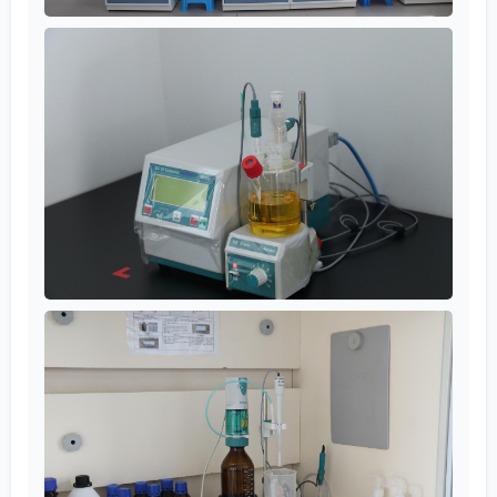
Поэтому в работе с такими партнёрами, как Ихуа
Новые Материалы, часто возникает запрос не на
стандартный продукт, а на его кастомизацию:
определённый размер частиц, определённая
форма выпуска (например, таблетированная для
автоматических дозаторов), или специальная
упаковка. И здесь важно, чтобы поставщик агента
был готов к такому диалогу, а не работал только по
каталогу.
Из собственной практики могу вспомнить, как
совместно с технологами одного из таких
партнёров мы подбирали систему для нового типа
изоляционной ленты. Исходные требования:
высокая теплопроводность (за счёт
наполнителей) и при этом сохранение
эластичности после длительного нагрева.
Стандартные серные системы давали хорошую
начальную прочность, но при термостарении