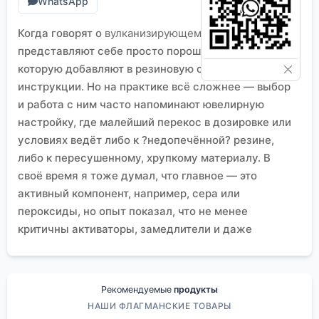
WhatsApp
Когда говорят о
вулканизирующем агенте
, многие
представляют себе просто порошок или жидкость,
которую добавляют в резиновую смесь по
инструкции. Но на практике всё сложнее — выбор
и работа с ним часто напоминают ювелирную
настройку, где малейший перекос в дозировке или
условиях ведёт либо к ?недопечённой? резине,
либо к пересушенному, хрупкому материалу. В
своё время я тоже думал, что главное — это
активный компонент, например, сера или
пероксиды, но опыт показал, что не менее
критичны активаторы, замедлители и даже
дисперсность самого агента. Особенно это
чувствуется при работе с современными
композициями для электроники или изоляции, где
Рекомендуемые
продукты
требования к чистоте и стабильности процесса
НАШИ ФЛАГМАНСКИЕ ТОВАРЫ
зашкаливают. Вот, к примеру, в поставках для