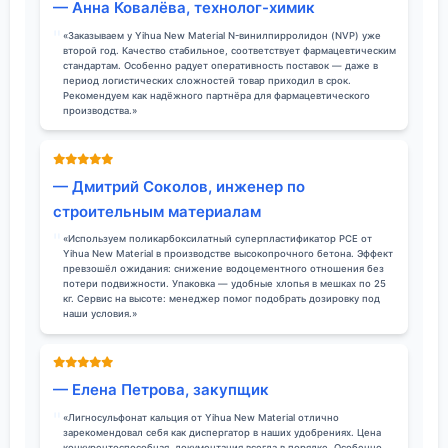
— Анна Ковалёва, технолог-химик
«Заказываем у Yihua New Material N-винилпирролидон (NVP) уже
второй год. Качество стабильное, соответствует фармацевтическим
стандартам. Особенно радует оперативность поставок — даже в
период логистических сложностей товар приходил в срок.
Рекомендуем как надёжного партнёра для фармацевтического
производства.»
— Дмитрий Соколов, инженер по
строительным материалам
«Используем поликарбоксилатный суперпластификатор PCE от
Yihua New Material в производстве высокопрочного бетона. Эффект
превзошёл ожидания: снижение водоцементного отношения без
потери подвижности. Упаковка — удобные хлопья в мешках по 25
кг. Сервис на высоте: менеджер помог подобрать дозировку под
наши условия.»
— Елена Петрова, закупщик
«Лигносульфонат кальция от Yihua New Material отлично
зарекомендовал себя как диспергатор в наших удобрениях. Цена
конкурентоспособная, документация всегда в порядке. Особенно