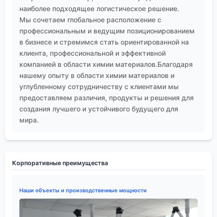
производственного пространства.
наиболее подходящее логистическое решение.
Опыт работы с профильными поставщиками
Мы сочетаем глобальное расположение с
В контексте производства современных
профессиональным и ведущим позиционированием
материалов для электроники, такого как у
ООО
в бизнесе и стремимся стать ориентированной на
Шэньян Ихуа Новые Материалы
, выбор поставщика
клиента, профессиональной и эффективной
вулканизирующих агентов — это стратегический
компанией в области химии материалов.Благодаря
нашему опыту в области химии материалов и
вопрос. Речь уже не просто о цене за килограмм, а
углубленному сотрудничеству с клиентами мы
о стабильности параметров от партии к партии,
предоставляем различия, продукты и решения для
наличии полного пакета документов (включая
создания лучшего и устойчивого будущего для
детальные спектры и отчёты по примесям), и
мира.
главное — о технической поддержке. Хороший
поставщик не просто продаёт химикат, он
понимает его поведение в сложных системах.
Например, при работе над материалами для
Корпоративные преимущества
интегральных схем, где требуется сверхнизкое
содержание ионов щелочных и
Наши объекты и производственные мощности
щёлочноземельных металлов, нам нужен был
пероксидный агент с гарантированным уровнем