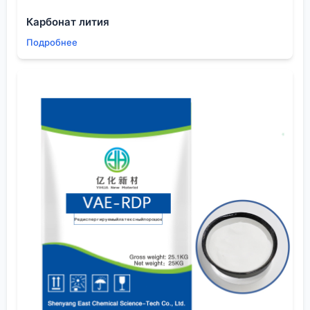
температуры. Помню случай на одном из
Карбонат лития
производств изоляционных материалов:
Подробнее
использовали дикумилпероксид, но не учли, что в
составе смеси был технический углерод с
высокой удельной поверхностью, который
адсорбировал часть агента. В результате степень
вулканизации в объёме оказалась неравномерной,
и на испытаниях на долговечность образцы
трескались по границам. Пришлось увеличивать
дозировку, но не линейно, а через
предварительные тесты на реометре, чтобы не
переборщить и не получить излишне жёсткий
материал. Это тот момент, когда данные из
паспорта вещества — лишь отправная точка, а
реальное поведение нужно смотреть
непосредственно в своей рецептуре и на своём
оборудовании.
Ещё один практический момент — форма поставки.