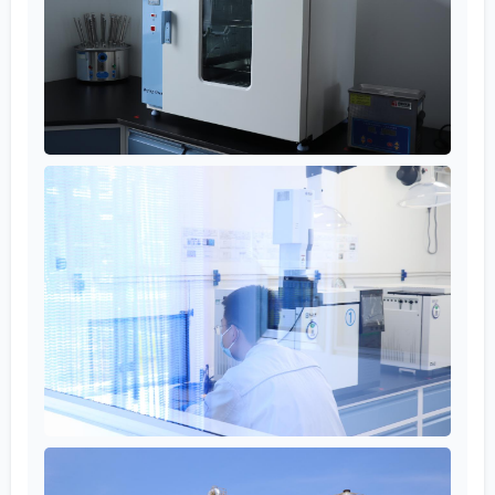
вулканизирующий агент
— это не волшебная
палочка, а скорее точный инструмент. Его
эффективность на 100% зависит от того, насколько
хорошо ты понимаешь всю систему: полимер,
наполнители, условия переработки и конечные
требования к изделию. Технические данные — это
карта, но ехать по местности приходится самому,
учитывая и погоду, и состояние дороги. Иногда
самый дорогой и современный агент проигрывает
более простому, но правильно подобранному и
внедрённому с учётом всех реалий производства.
Работа с компаниями, которые имеют широкую
рыночную сеть и разнообразный портфель
заказов, только подтверждает это. Они
сталкиваются с вызовами, которые заставляют
смотреть на вулканизацию не как на отдельную
операцию, а как на часть целостного