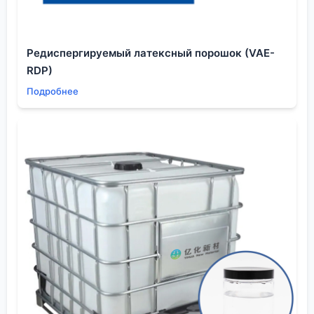
классы материалов под совершенно разные
требования к адгезии. Для аккумулятора важна
стойкость к электролиту, а для строительной
Редиспергируемый латексный порошок (VAE-
панели — эластичность при температурных
RDP)
деформациях. И модифицируют они эти акрилаты
Подробнее
соответственно. Просто так, ?универсальный?
состав, в серьёзных проектах не работает.
Из нашего горького опыта: лучший тест на
адгезию — это не лабораторные пластинки, а
старый добрый метод ?нагрел-остудил?.
Наносишь состав на реальную деталь, гоняешь её
в термокамере от -40 до +85°C несколько циклов.
Если после этого нет пузырей и отслоений по
краям — можно говорить о приемлемой адгезии.
Всё остальное — предварительные данные.
Вопрос совместимости и ?побочки?
Органические растворители — это не инертная
среда. Они могут взаимодействовать с тем, что