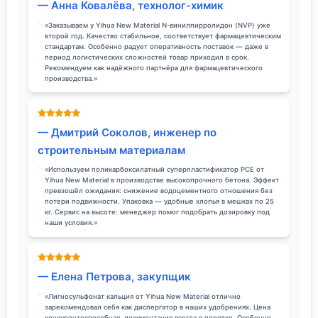
— Анна Ковалёва, технолог-химик
«Заказываем у Yihua New Material N-винилпирролидон (NVP) уже
второй год. Качество стабильное, соответствует фармацевтическим
стандартам. Особенно радует оперативность поставок — даже в
период логистических сложностей товар приходил в срок.
Рекомендуем как надёжного партнёра для фармацевтического
производства.»
— Дмитрий Соколов, инженер по
строительным материалам
«Используем поликарбоксилатный суперпластификатор PCE от
Yihua New Material в производстве высокопрочного бетона. Эффект
превзошёл ожидания: снижение водоцементного отношения без
потери подвижности. Упаковка — удобные хлопья в мешках по 25
кг. Сервис на высоте: менеджер помог подобрать дозировку под
наши условия.»
— Елена Петрова, закупщик
«Лигносульфонат кальция от Yihua New Material отлично
зарекомендовал себя как диспергатор в наших удобрениях. Цена
конкурентоспособная, документация всегда в порядке. Особенно