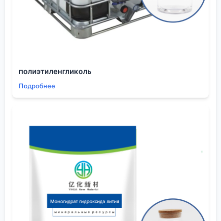
находится под покрытием, или с тем, что будет
нанесено поверх. Классический пример —
нанесение поверх грунтовок на эпоксидной
основе. Если не выдержать время полной
полимеризации эпоксидки, растворители из
акрилового состава могут её размягчить, вызвать
полиэтиленгликоль
вспучивание. Получается неоднородный ?
Подробнее
бутерброд?, который потом трескается.
Ещё один нюанс, о котором редко задумываются,
— это влияние на последующие технологические
операции. Допустим, покрыли составом область
для последующей пайки. Даже если сам акрилат
термостоек, продукты его возможного
поверхностного разложения при нагреве
паяльником могут флюсу мешать, ухудшая
растекание припоя. Приходилось сталкиваться с
таким на сборке прототипов. Решение было не в
смене материала, а в точном маскировании зоны