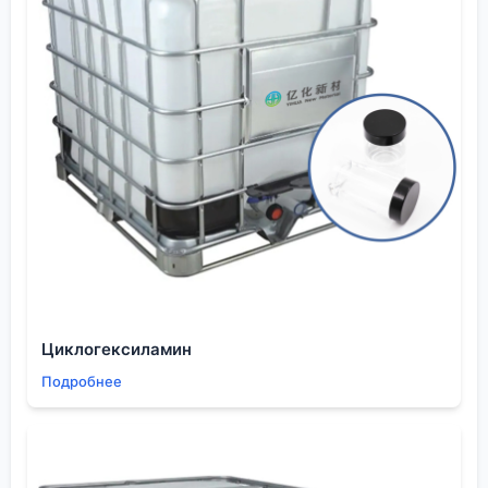
вопросы логистики, стабильности поставок,
возможности получить техническую поддержку.
Если ты работаешь над проектом, скажем, по
производству медицинского оборудования, то
сертификация материала и прослеживаемость его
партий — это must-have. Не каждая компания-
поставщик готова предоставить полный пакет
документов вплоть до сертификатов на сырьё.
Тот факт, что у
ООО Шэньян Ихуа Новые Материалы
маркетинговая сеть охватывает более 30 стран,
говорит о налаженных логистических цепях. Для
производственника это важно: значит, меньше
рисков столкнуться с тем, что критичный материал
Циклогексиламин
застрянет на таможне на месяцы. Кроме того,
Подробнее
широкий охват часто означает наличие
адаптированной под регион документации
(паспорта безопасности, технические условия),
что тоже упрощает жизнь.