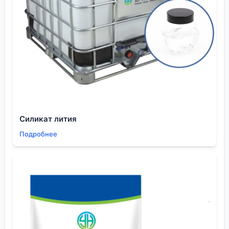
как-то купили партию материала, заявленного как
стойкого к моторному маслу. Проверили методом
капли — через 24 часа всё в порядке. А в
реальных условиях узел был постоянно погружён
в масляный туман. Через неделю покрытие
разбухло и сползло. Оказалось, стойкость была
определена для статического контакта с
отборным маслом, а не для эмульсии с
продуктами износа.
Силикат лития
Для
акриловая на органических растворителях
,
Подробнее
используемых в изоляционных материалах или
промышленной очистке (а это как раз в фокусе
деятельности многих поставщиков, включая
упомянутую компанию), ключевым может быть
параметр стойкости к ионной миграции или к
окислителям. Это не та стойкость, которую можно
быстро проверить. Нужны длительные испытания.
И здесь полезно смотреть не только на данные