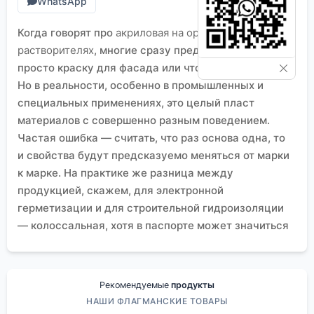
WhatsApp
Когда говорят про
акриловая на органических
растворителях
, многие сразу представляют себе
просто краску для фасада или что-то вроде того.
Но в реальности, особенно в промышленных и
специальных применениях, это целый пласт
материалов с совершенно разным поведением.
Частая ошибка — считать, что раз основа одна, то
и свойства будут предсказуемо меняться от марки
к марке. На практике же разница между
продукцией, скажем, для электронной
герметизации и для строительной гидроизоляции
— колоссальная, хотя в паспорте может значиться
одно и то же семейство смол.
От формулы до реальной вязкости
Вот берёшь технические условия, там прописаны
Рекомендуемые
продукты
параметры: содержание сухого остатка, тип
НАШИ ФЛАГМАНСКИЕ ТОВАРЫ
растворителя, время жизни. Казалось бы, всё